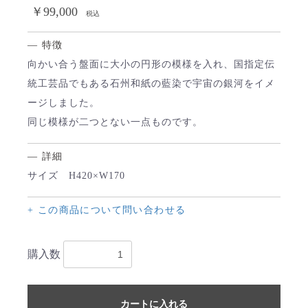
￥99,000
税込
— 特徴
向かい合う盤面に大小の円形の模様を入れ、国指定伝
お買い物を続ける
カートへ進む
統工芸品でもある石州和紙の藍染で宇宙の銀河をイメ
ージしました。
同じ模様が二つとない一点ものです。
— 詳細
サイズ H420×W170
+ この商品について問い合わせる
購入数
カートに入れる